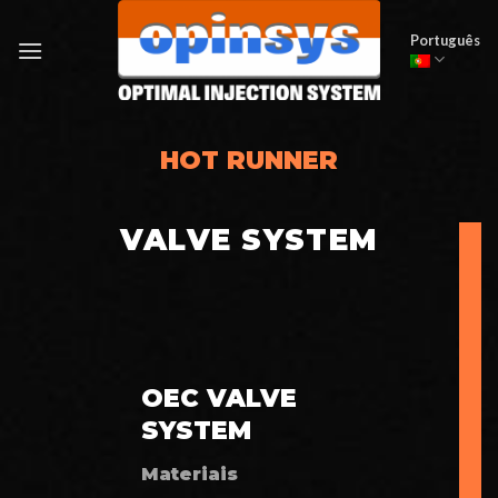
Skip
to
Português
content
HOT RUNNER
VALVE SYSTEM
OEC VALVE
SYSTEM
Materiais