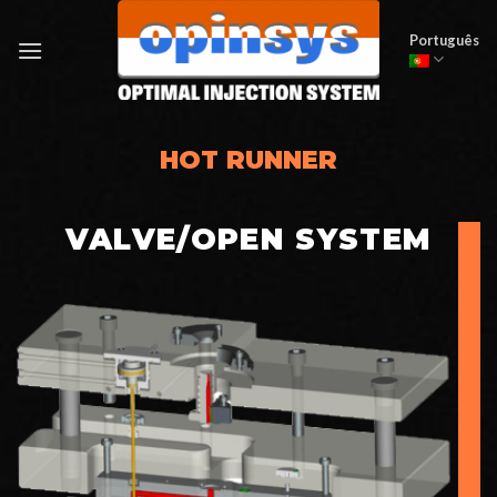
Skip
to
Português
content
HOT RUNNER
VALVE/OPEN SYSTEM