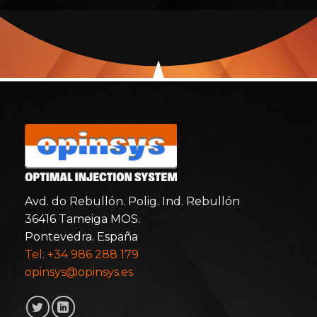
Avd. do Rebullón. Polig. Ind. Rebullón
36416 Tameiga MOS.
Pontevedra. España
Tel: +34 986 288 179
opinsys@opinsys.es