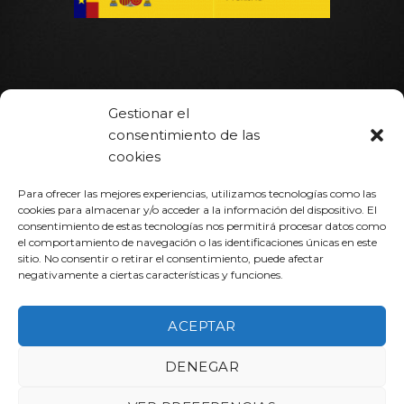
Gestionar el
Inicio
consentimiento de las
Hot Runner
cookies
Portfolio
Para ofrecer las mejores experiencias, utilizamos tecnologías como las
cookies para almacenar y/o acceder a la información del dispositivo. El
Contacto
consentimiento de estas tecnologías nos permitirá procesar datos como
el comportamiento de navegación o las identificaciones únicas en este
sitio. No consentir o retirar el consentimiento, puede afectar
negativamente a ciertas características y funciones.
Aviso Legal y Política de Privacidad
‖
Política de Gestión
ACEPTAR
Copyright 2026 ©
Opinsys
DENEGAR
Español
English
(
Inglés
)