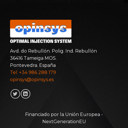
Avd. do Rebullón. Polig. Ind. Rebullón
36416 Tameiga MOS.
Pontevedra. España
Tel: +34 986 288 179
opinsys@opinsys.es
Financiado por la Unión Europea -
NextGenerationEU